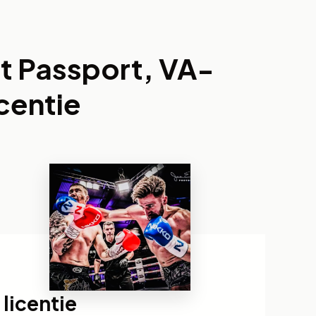
ht Passport, VA-
centie
licentie