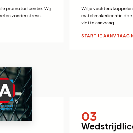
ële promotorlicentie. Wij
Wil je vechters koppele
el en zonder stress.
matchmakerlicentie doe j
vlotte aanvraag.
START JE AANVRAAG 
03
Wedstrijdlic