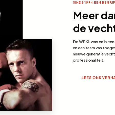
SINDS 1994 EEN BEGRIP
Meer dan
de vech
De WPKL was en is een 
en een team van toegew
nieuwe generatie vechte
professionaliteit.
LEES ONS VERH