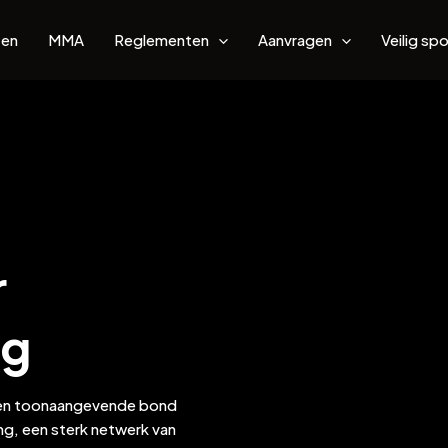
ten
MMA
Reglementen
Aanvragen
Veilig spo
r
ng
 en toonaangevende bond
ng, een sterk netwerk van